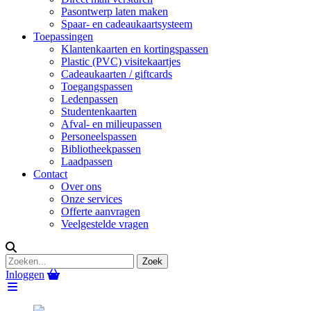
Pasontwerp laten maken
Spaar- en cadeaukaartsysteem
Toepassingen
Klantenkaarten en kortingspassen
Plastic (PVC) visitekaartjes
Cadeaukaarten / giftcards
Toegangspassen
Ledenpassen
Studentenkaarten
Afval- en milieupassen
Personeelspassen
Bibliotheekpassen
Laadpassen
Contact
Over ons
Onze services
Offerte aanvragen
Veelgestelde vragen
Inloggen