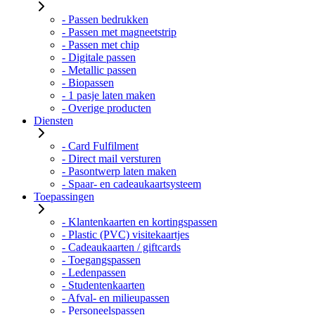
- Passen bedrukken
- Passen met magneetstrip
- Passen met chip
- Digitale passen
- Metallic passen
- Biopassen
- 1 pasje laten maken
- Overige producten
Diensten
- Card Fulfilment
- Direct mail versturen
- Pasontwerp laten maken
- Spaar- en cadeaukaartsysteem
Toepassingen
- Klantenkaarten en kortingspassen
- Plastic (PVC) visitekaartjes
- Cadeaukaarten / giftcards
- Toegangspassen
- Ledenpassen
- Studentenkaarten
- Afval- en milieupassen
- Personeelspassen