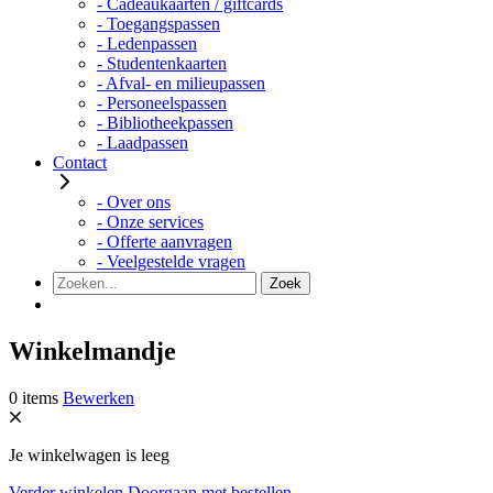
- Cadeaukaarten / giftcards
- Toegangspassen
- Ledenpassen
- Studentenkaarten
- Afval- en milieupassen
- Personeelspassen
- Bibliotheekpassen
- Laadpassen
Contact
- Over ons
- Onze services
- Offerte aanvragen
- Veelgestelde vragen
Winkelmandje
0 items
Bewerken
Je winkelwagen is leeg
Verder winkelen
Doorgaan met bestellen