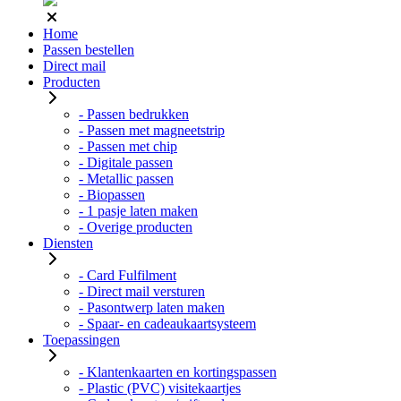
Home
Passen bestellen
Direct mail
Producten
- Passen bedrukken
- Passen met magneetstrip
- Passen met chip
- Digitale passen
- Metallic passen
- Biopassen
- 1 pasje laten maken
- Overige producten
Diensten
- Card Fulfilment
- Direct mail versturen
- Pasontwerp laten maken
- Spaar- en cadeaukaartsysteem
Toepassingen
- Klantenkaarten en kortingspassen
- Plastic (PVC) visitekaartjes