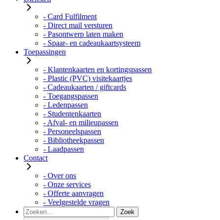
- Card Fulfilment
- Direct mail versturen
- Pasontwerp laten maken
- Spaar- en cadeaukaartsysteem
Toepassingen
- Klantenkaarten en kortingspassen
- Plastic (PVC) visitekaartjes
- Cadeaukaarten / giftcards
- Toegangspassen
- Ledenpassen
- Studentenkaarten
- Afval- en milieupassen
- Personeelspassen
- Bibliotheekpassen
- Laadpassen
Contact
- Over ons
- Onze services
- Offerte aanvragen
- Veelgestelde vragen