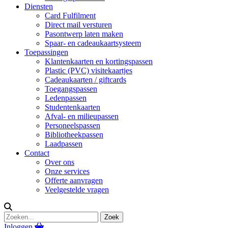
Diensten
Card Fulfilment
Direct mail versturen
Pasontwerp laten maken
Spaar- en cadeaukaartsysteem
Toepassingen
Klantenkaarten en kortingspassen
Plastic (PVC) visitekaartjes
Cadeaukaarten / giftcards
Toegangspassen
Ledenpassen
Studentenkaarten
Afval- en milieupassen
Personeelspassen
Bibliotheekpassen
Laadpassen
Contact
Over ons
Onze services
Offerte aanvragen
Veelgestelde vragen
Inloggen