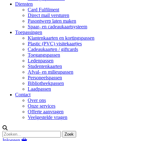
Diensten
Card Fulfilment
Direct mail versturen
Pasontwerp laten maken
Spaar- en cadeaukaartsysteem
Toepassingen
Klantenkaarten en kortingspassen
Plastic (PVC) visitekaartjes
Cadeaukaarten / giftcards
Toegangspassen
Ledenpassen
Studentenkaarten
Afval- en milieupassen
Personeelspassen
Bibliotheekpassen
Laadpassen
Contact
Over ons
Onze services
Offerte aanvragen
Veelgestelde vragen
Inloggen