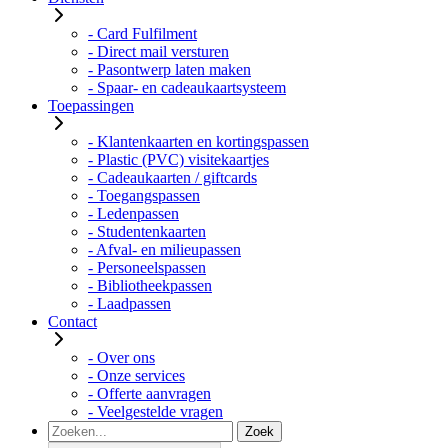
- Card Fulfilment
- Direct mail versturen
- Pasontwerp laten maken
- Spaar- en cadeaukaartsysteem
Toepassingen
- Klantenkaarten en kortingspassen
- Plastic (PVC) visitekaartjes
- Cadeaukaarten / giftcards
- Toegangspassen
- Ledenpassen
- Studentenkaarten
- Afval- en milieupassen
- Personeelspassen
- Bibliotheekpassen
- Laadpassen
Contact
- Over ons
- Onze services
- Offerte aanvragen
- Veelgestelde vragen