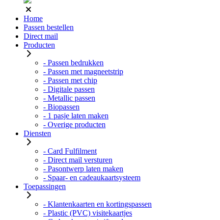
Home
Passen bestellen
Direct mail
Producten
- Passen bedrukken
- Passen met magneetstrip
- Passen met chip
- Digitale passen
- Metallic passen
- Biopassen
- 1 pasje laten maken
- Overige producten
Diensten
- Card Fulfilment
- Direct mail versturen
- Pasontwerp laten maken
- Spaar- en cadeaukaartsysteem
Toepassingen
- Klantenkaarten en kortingspassen
- Plastic (PVC) visitekaartjes