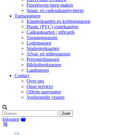
Pasontwerp laten maken
Spaar- en cadeaukaartsysteem
Toepassingen
Klantenkaarten en kortingspassen
Plastic (PVC) visitekaartjes
Cadeaukaarten / giftcards
Toegangspassen
Ledenpassen
Studentenkaarten
Afval- en milieupassen
Personeelspassen
Bibliotheekpassen
Laadpassen
Contact
Over ons
Onze services
Offerte aanvragen
Veelgestelde vragen
Inloggen