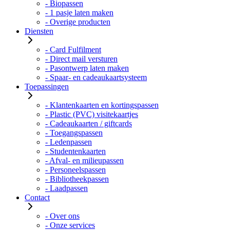
- Biopassen
- 1 pasje laten maken
- Overige producten
Diensten
- Card Fulfilment
- Direct mail versturen
- Pasontwerp laten maken
- Spaar- en cadeaukaartsysteem
Toepassingen
- Klantenkaarten en kortingspassen
- Plastic (PVC) visitekaartjes
- Cadeaukaarten / giftcards
- Toegangspassen
- Ledenpassen
- Studentenkaarten
- Afval- en milieupassen
- Personeelspassen
- Bibliotheekpassen
- Laadpassen
Contact
- Over ons
- Onze services