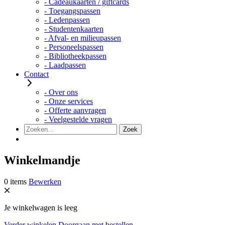
- Cadeaukaarten / giftcards
- Toegangspassen
- Ledenpassen
- Studentenkaarten
- Afval- en milieupassen
- Personeelspassen
- Bibliotheekpassen
- Laadpassen
Contact
- Over ons
- Onze services
- Offerte aanvragen
- Veelgestelde vragen
Winkelmandje
0 items
Bewerken
Je winkelwagen is leeg
Verder winkelen
Doorgaan met bestellen